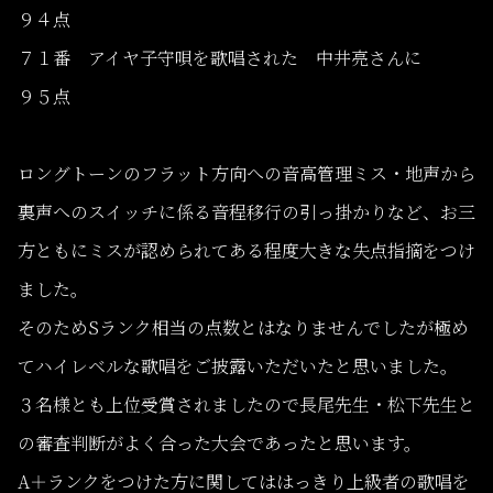
９４点
７１番 アイヤ子守唄を歌唱された 中井亮さんに
９５点
ロングトーンのフラット方向への音高管理ミス・地声から
裏声へのスイッチに係る音程移行の引っ掛かりなど、お三
方ともにミスが認められてある程度大きな失点指摘をつけ
ました。
そのためSランク相当の点数とはなりませんでしたが極め
てハイレベルな歌唱をご披露いただいたと思いました。
３名様とも上位受賞されましたので長尾先生・松下先生と
の審査判断がよく合った大会であったと思います。
A＋ランクをつけた方に関してははっきり上級者の歌唱を